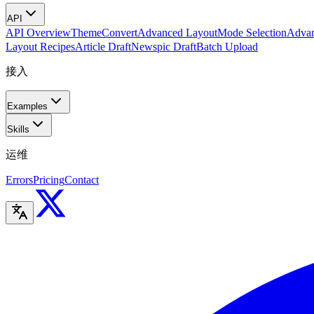
API
API Overview
Theme
Convert
Advanced Layout
Mode Selection
Advan
Layout Recipes
Article Draft
Newspic Draft
Batch Upload
接入
Examples
Skills
运维
Errors
Pricing
Contact