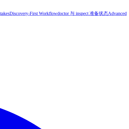
takes
Discovery-First Workflow
doctor 与 inspect 准备状态
Advanced