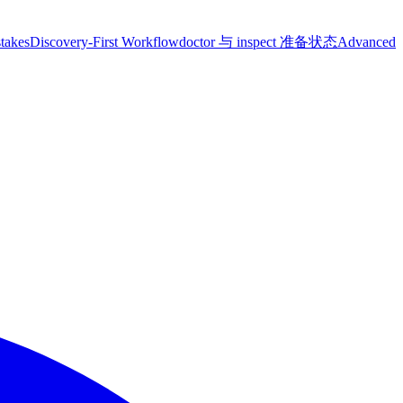
takes
Discovery-First Workflow
doctor 与 inspect 准备状态
Advanced