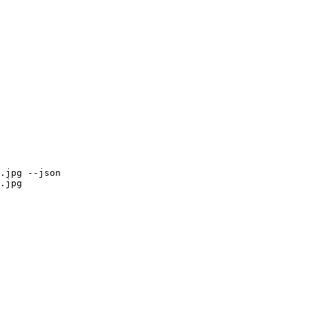
.jpg
 --json
.jpg