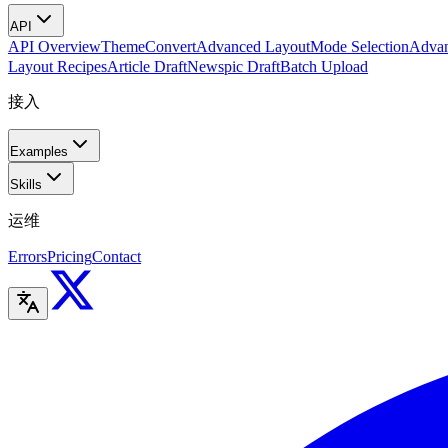
API
API Overview
Theme
Convert
Advanced Layout
Mode Selection
Advan
Layout Recipes
Article Draft
Newspic Draft
Batch Upload
接入
Examples
Skills
运维
Errors
Pricing
Contact