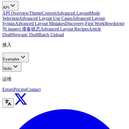
API
API Overview
Theme
Convert
Advanced Layout
Mode
Selection
Advanced Layout Use Cases
Advanced Layout
Syntax
Advanced Layout Mistakes
Discovery-First Workflow
doctor
与 inspect 准备状态
Advanced Layout Recipes
Article
Draft
Newspic Draft
Batch Upload
接入
Examples
Skills
运维
Errors
Pricing
Contact