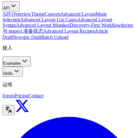
API
API Overview
Theme
Convert
Advanced Layout
Mode
Selection
Advanced Layout Use Cases
Advanced Layout
Syntax
Advanced Layout Mistakes
Discovery-First Workflow
doctor
与 inspect 准备状态
Advanced Layout Recipes
Article
Draft
Newspic Draft
Batch Upload
接入
Examples
Skills
运维
Errors
Pricing
Contact