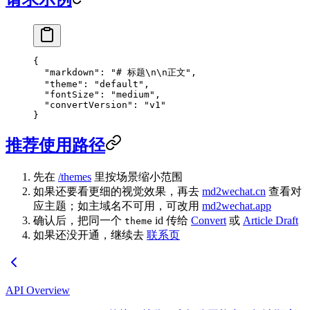
{
  "markdown"
: 
"# 标题
\n\n
正文"
,
  "theme"
: 
"default"
,
  "fontSize"
: 
"medium"
,
  "convertVersion"
: 
"v1"
}
推荐使用路径
先在
/themes
里按场景缩小范围
如果还要看更细的视觉效果，再去
md2wechat.cn
查看对
应主题；如主域名不可用，可改用
md2wechat.app
确认后，把同一个
id 传给
Convert
或
Article Draft
theme
如果还没开通，继续去
联系页
API Overview