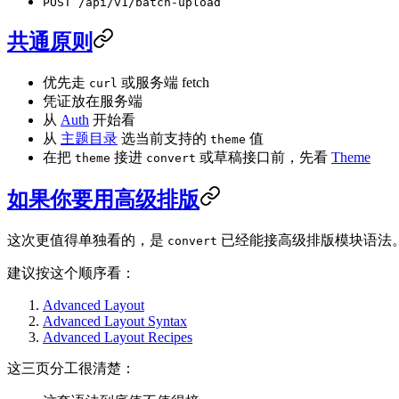
POST /api/v1/batch-upload
共通原则
优先走
或服务端 fetch
curl
凭证放在服务端
从
Auth
开始看
从
主题目录
选当前支持的
值
theme
在把
接进
或草稿接口前，先看
Theme
theme
convert
如果你要用高级排版
这次更值得单独看的，是
已经能接高级排版模块语法
convert
建议按这个顺序看：
Advanced Layout
Advanced Layout Syntax
Advanced Layout Recipes
这三页分工很清楚：