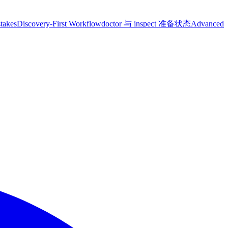
takes
Discovery-First Workflow
doctor 与 inspect 准备状态
Advanced