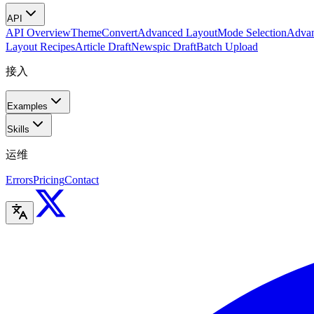
API
API Overview
Theme
Convert
Advanced Layout
Mode Selection
Advan
Layout Recipes
Article Draft
Newspic Draft
Batch Upload
接入
Examples
Skills
运维
Errors
Pricing
Contact