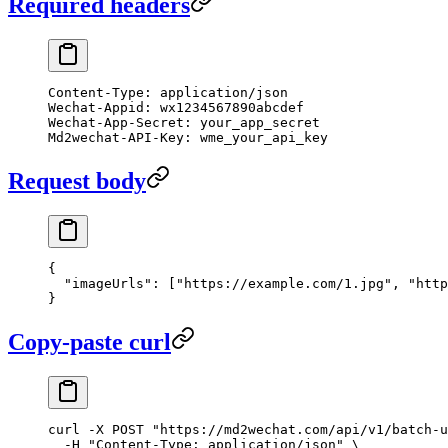
Required headers
Content-Type: application/json
Wechat-Appid: wx1234567890abcdef
Wechat-App-Secret: your_app_secret
Md2wechat-API-Key: wme_your_api_key
Request body
{
  "imageUrls"
: [
"https://example.com/1.jpg"
, 
"http
}
Copy-paste curl
curl
 -X
 POST
 "https://md2wechat.com/api/v1/batch-u
  -H
 "Content-Type: application/json"
 \