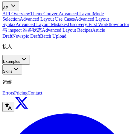
API
API Overview
Theme
Convert
Advanced Layout
Mode
Selection
Advanced Layout Use Cases
Advanced Layout
Syntax
Advanced Layout Mistakes
Discovery-First Workflow
doctor
与 inspect 准备状态
Advanced Layout Recipes
Article
Draft
Newspic Draft
Batch Upload
接入
Examples
Skills
运维
Errors
Pricing
Contact