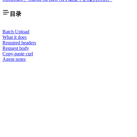
目录
Batch Upload
What it does
Required headers
Request body
Copy-paste curl
Agent notes