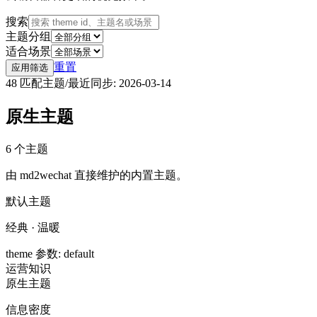
搜索
主题分组
适合场景
重置
应用筛选
48
匹配主题
/
最近同步
:
2026-03-14
原生主题
6
个主题
由 md2wechat 直接维护的内置主题。
默认主题
经典 · 温暖
theme 参数
:
default
运营
知识
原生主题
信息密度