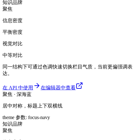
知识
品牌
聚焦
信息密度
平衡密度
视觉对比
中等对比
同一结构下可通过色调快速切换栏目气质，当前更偏强调表
达。
在 API 中使用
在编辑器中查看
聚焦 · 深海蓝
居中对称，标题上下双横线
theme 参数
:
focus-navy
知识
品牌
聚焦