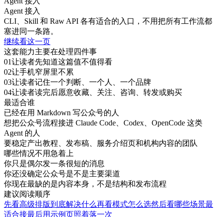
Agent 接入
Agent 接入
CLI、Skill 和 Raw API 各有适合的入口，不用把所有工作流都
塞进同一条路。
继续看这一页
这套能力主要在处理四件事
0
1
让读者先知道这篇值不值得看
0
2
让手机窄屏里不累
0
3
让读者记住一个判断、一个人、一个品牌
0
4
让读者读完后愿意收藏、关注、咨询、转发或购买
最适合谁
已经在用 Markdown 写公众号的人
想把公众号流程接进 Claude Code、Codex、OpenCode 这类
Agent 的人
要稳定产出教程、发布稿、服务介绍页和机构内容的团队
哪些情况不用急着上
你只是偶尔发一条很短的消息
你还没确定公众号是不是主要渠道
你现在最缺的是内容本身，不是结构和发布流程
建议阅读顺序
先看高级排版到底解决什么
再看模式怎么选
然后看哪些场景最
适合接
最后用示例页照着落一次