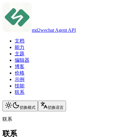
md2wechat Agent API
文档
能力
主题
编辑器
博客
价格
示例
技能
联系
切换模式
切换语言
联系
联系