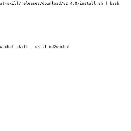
at-skill/releases/download/v2.4.0/install.sh
 |
 bash
wechat-skill
 --skill
 md2wechat