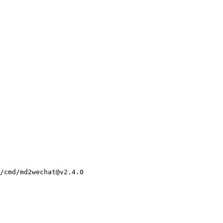
/cmd/md2wechat@v2.4.0