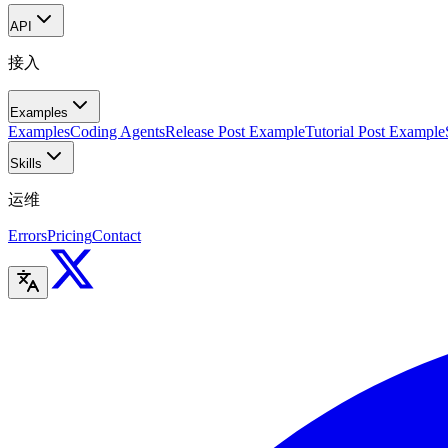
API
接入
Examples
Examples
Coding Agents
Release Post Example
Tutorial Post Example
Skills
运维
Errors
Pricing
Contact