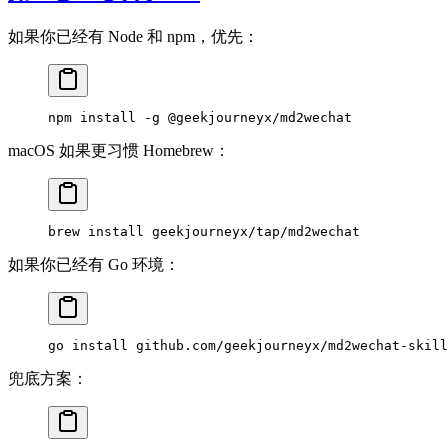
如果你已经有 Node 和 npm，优先：
npm
 install
 -g
 @geekjourneyx/md2wechat
macOS 如果更习惯 Homebrew：
brew
 install
 geekjourneyx/tap/md2wechat
如果你已经有 Go 环境：
go
 install
 github.com/geekjourneyx/md2wechat-skill
兜底方案：