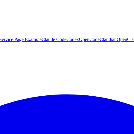
Service Page Example
Claude Code
Codex
OpenCode
Claudian
OpenCl