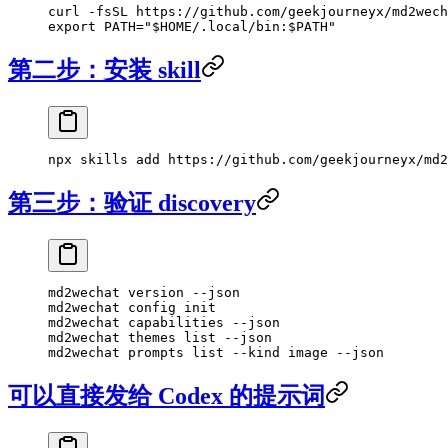
curl
 -fsSL
 https://github.com/geekjourneyx/md2wech
export
 PATH
=
"
$HOME
/.local/bin:
$PATH
"
第二步：安装 skill
npx
 skills
 add
 https://github.com/geekjourneyx/md2
第三步：验证 discovery
md2wechat
 version
 --json
md2wechat
 config
 init
md2wechat
 capabilities
 --json
md2wechat
 themes
 list
 --json
md2wechat
 prompts
 list
 --kind
 image
 --json
可以直接发给 Codex 的提示词