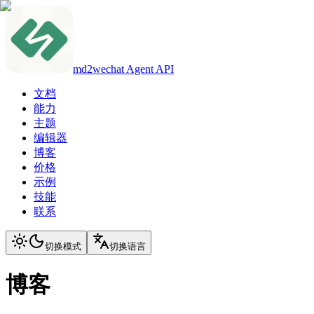
md2wechat Agent API
文档
能力
主题
编辑器
博客
价格
示例
技能
联系
切换模式
切换语言
博客