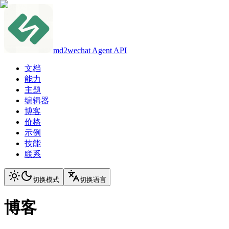
md2wechat Agent API
文档
能力
主题
编辑器
博客
价格
示例
技能
联系
切换模式
切换语言
博客